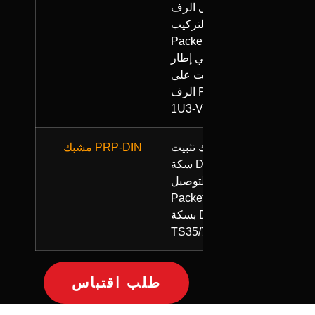
على الرف
لتركيب
PacketRoo
في إطار
التثبيت على
الرف PRP-
1U3-V2.
مشبك تثبيت
مشبك PRP-DIN
سكة DIN
لتوصيل
PacketRoo
بسكة DIN
TS35/7.5.
طلب اقتباس