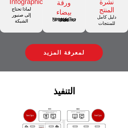
Infographic
نشرة
ورقة
المنتج
لماذا تحتاج
بيضاء
إلى صنبور
دليل كامل
Network Tap مقابل SPAN/Mirror Port
الشبكة
للمنتجات
لمعرفة المزيد
التنفيذ