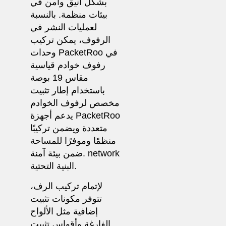
بشكل أنيق وآمن في
بيئات منظمة. بالنسبة
لعمليات النشر في
الرفوف، يمكن تركيب
وحدات PacketRoo في
رفوف خوادم قياسية
مقاس 19 بوصة
باستخدام إطار تثبيت
مخصص لرفوف الخوادم
يدعم أجهزة PacketRoo
متعددة ويضمن تركيبًا
منظمًا وموفرًا للمساحة
ضمن بيئة آمنة. network
البنية التحتية.
لإتمام تركيب الرف،
تتوفر مكونات تثبيت
إضافية مثل الألواح
الفارغة وأقواس تثبيت