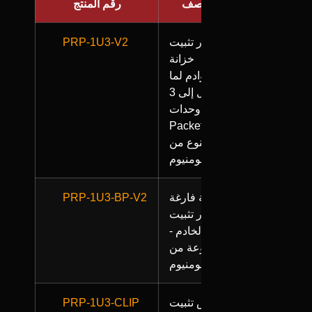
الوصف
رقم المنتج
إطار تثبيت
PRP-1U3-V2
خزانة
الخوادم لما
يصل إلى 3
وحدات
PacketRoo.
مصنوع من
الألومنيوم
لوحة فارغة
PRP-1U3-BP-V2
لإطار تثبيت
رف الخادم -
مصنوعة من
الألومنيوم
قوس تثبيت
PRP-1U3-CLIP