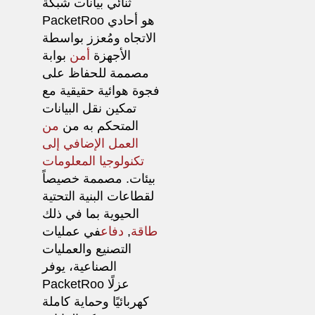
ثنائي بيانات شبكة
هو أحادي
PacketRoo
الاتجاه ومُعزز بواسطة
الأجهزة
أمن
بوابة
مصممة للحفاظ على
فجوة هوائية حقيقية مع
تمكين نقل البيانات
المتحكم به من
من
العمل الإضافي إلى
تكنولوجيا المعلومات
بيئات. مصممة خصيصاً
لقطاعات البنية التحتية
الحيوية بما في ذلك
طاقة
,
دفاع
في عمليات
التصنيع والعمليات
الصناعية، يوفر
PacketRoo عزلًا
كهربائيًا وحماية كاملة