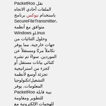
PacketRoo نقل
الملفات أحادي الاتجاه
باستخدام
نيوكس
برنامج
SecureFileTransmitter،
متوافق مع أنظمة
Windows وLinux
وحلول الثنائيات من
جهات خارجية، مما يوفر
تكاملاً مرنًا ومستقلاً عن
الموردين. سواءً تم نشره
كثنائي بيانات مستقل أو
كجزء من استراتيجية
تجزئة أوسع لأنظمة
التشغيل/تكنولوجيا
المعلومات، يوفر
PacketRoo بنية قابلة
للتطوير ومقاومة
للهجمات الإلكترونية مع