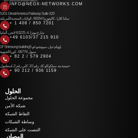
INFO@NEOX-NETWORKS.COM
5201 Great America Parkway Suite 320
سانتا كلارا ، كاليفورنيا 95054 ، الولايات المتحدة الأمريكية
+ 1 408 / 850 7201
شارع مونزا، 4، 63225 لانجن، ألمانيا
+49 6103/37 215 910
1F Shinsung building5 إيونام-جيل، سيوتشو-غو،
سيول 06779 ، كوريا الجنوبية
+ 82 2 / 579 2904
حميدية مه. سيلكوكلو كاد. رقم:10، كابي رقم:2، اسطنبول
+ 90 212 / 936 1159
الحلول
مجموعة الحلول
شبكة الأمن
التقاط الشبكة
وساطة الشبكات
التنصت على الشبكة
المصادر