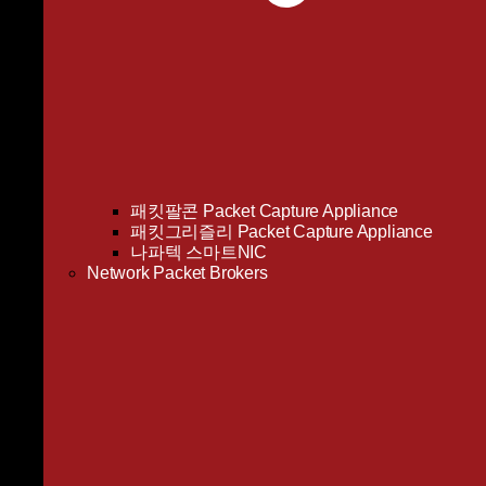
패킷팔콘 Packet Capture Appliance
패킷그리즐리 Packet Capture Appliance
나파텍 스마트NIC
Network Packet Brokers