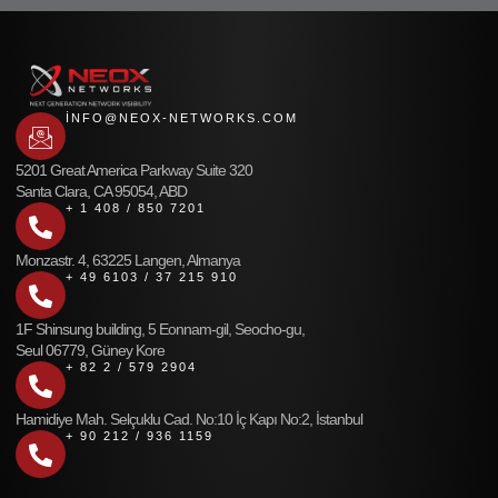
INFO@NEOX-NETWORKS.COM
5201 Great America Parkway Suite 320
Santa Clara, CA 95054, ABD
+ 1 408 / 850 7201
Monzastr. 4, 63225 Langen, Almanya
+ 49 6103 / 37 215 910
1F Shinsung building, 5 Eonnam-gil, Seocho-gu,
Seul 06779, Güney Kore
+ 82 2 / 579 2904
Hamidiye Mah. Selçuklu Cad. No:10 İç Kapı No:2, İstanbul
+ 90 212 / 936 1159