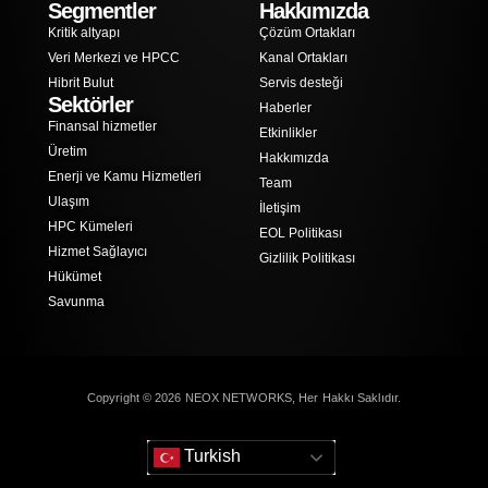
Segmentler
Hakkımızda
Kritik altyapı
Çözüm Ortakları
Veri Merkezi ve HPCC
Kanal Ortakları
Hibrit Bulut
Servis desteği
Sektörler
Haberler
Finansal hizmetler
Etkinlikler
Üretim
Hakkımızda
Enerji ve Kamu Hizmetleri
Team
Ulaşım
İletişim
HPC Kümeleri
EOL Politikası
Hizmet Sağlayıcı
Gizlilik Politikası
Hükümet
Savunma
Copyright © 2026 NEOX NETWORKS, Her Hakkı Saklıdır.
Turkish