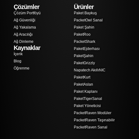
Çözümler
Ürünler
Çözüm Portföyü
Paket Baykuş
Ağ Güvenliği
PacketOwl Sanal
Ağ Yakalama
Paket Şahin
Ağ Aracılığı
PaketRoo
Ağ Dinleme
PacketShark
Kaynaklar
PaketEjderhası
İçerik
PaketŞahin
Blog
PaketGrizzly
Öğrenme
Napatech AkıllıNIC
PaketKurt
PaketAslan
Paket Kaplanı
PaketTigerSanal
Paket Yöneticisi
PacketRaven Modüler
PacketRaven Taşınabilir
PacketRaven Sanal