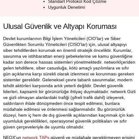
Standart Protokol Kod Çözme
Uygunluk Denetimi
Ulusal Güvenlik ve Altyapı Koruması
Devlet kurumlarının Bilgi İşlem Yöneticileri (CIO'lar) ve Siber
Güvenlikten Sorumlu Yöneticileri (CISO'lar) için, ulusal altyapıyı
siber tehditlerden korumak en önemli stratejik önceliktir. Kurumlar,
savunma ve istihbarattan enerji şebekelerine ve kamu güvenliğine
kadar son derece hassas sistemleri yönetmektedir. networkİçeriden
gelen tehditlere, siber casusluğa, kötü amaçlı yazılımlara ve sıfır
gün açıklarına karşı sürekli olarak izlenmesi ve korunması gereken
sistemler gereklidir. Geleneksel çevre tabanlı savunmalar, modern
tehdit aktörleri karşısında artık yeterli değildir. Devlet güvenlik
liderleri, kapsamlı bir görünürlüğe ihtiyaç duymaktadır. network Gizli
ve gizli olmayan alanlardaki trafiği (şifreli trafik dahil) izleyerek,
saldırıların ihlale dönüşmeden önce tespit edilmesi, bunlara
müdahale edilmesi ve önlenmesi sağlanmalıdır. Bu görünürlük
düzeyi, hem iç hem de dış güvenlik açıklarından kaçınmak için katı
uyumluluk gereklilikleri, operasyonel güvenlik politikaları ve sıfır
güven çerçeveleriyle de uyumlu olmalıdır.
NEOX'un
network TAPs
güvenli ve müdahale gerektirmeyen erişimi