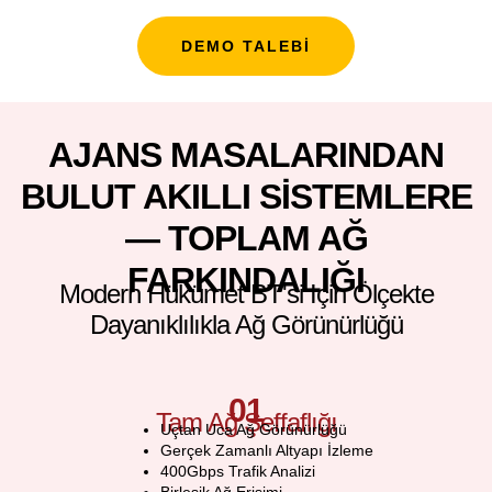
DEMO TALEBI
AJANS MASALARINDAN
BULUT AKILLI SISTEMLERE
— TOPLAM AĞ
FARKINDALIĞI
Modern Hükümet BT'si Için Ölçekte
Dayanıklılıkla Ağ Görünürlüğü
01
Tam Ağ Şeffaflığı
Uçtan Uca Ağ Görünürlüğü
Gerçek Zamanlı Altyapı İzleme
400Gbps Trafik Analizi