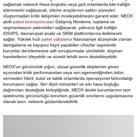
sağlamak network Hava boşluklu veya gizli ortamlarda bile trafiğin
izlenmesini sağlayarak, izleme araçlarının saldırı yüzeyleri
oluşturmadan kritik iletişimleri inceleyebilmesini garanti eder. NEOX
akıllı
paket komisyoncuları
Gelişmiş filtreleme, toplama ve
segmentasyon yetenekleri sağlayarak, yalnızca ilgili trafiğin
IDS/IPS, davranışsal analiz ve SIEM platformlarına iletilmesini
sağlar. Yüksek hızlı
paket yakalama
Nanosaniye düzeyinde zaman
damgalama ve kayıpsız kayıt yapabilen cihazlar sayesinde
kurumlar derinlemesine adli soruşturmalar yürütebilir, düşman
hareketlerini izleyebilir ve sürekli tehdit avını destekleyebilir.
NEOX'un görünürlük yığını, ulusal güvenlik ekiplerinin görev
açısından kritik performanstan veya veri egemenliğinden ödün
vermeden hibrit, bulut ve taktik ortamlarda operasyonel farkındalığı
korumasını sağlar. Veri diyot mimarileri ve sıkı hava boşluğu
dağıtımları desteğiyle birleştiğinde, NEOX devlet kurumlarının tam
spektrumlu görünürlüğü korurken güvenlik sınırlarını uygulamasına
olanak tanır. network gözlemlenebilirlik.