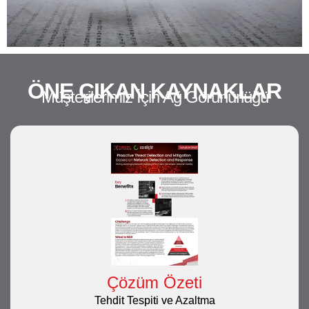
ÖNE ÇIKAN KAYNAKLAR
Müşterilerimiz İçin Ağ Görünürlüğü
Çözüm Özeti
Tehdit Tespiti ve Azaltma