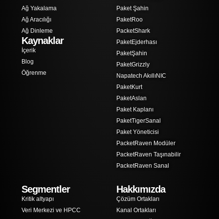
Ağ Yakalama
Paket Şahin
Ağ Aracılığı
PaketRoo
Ağ Dinleme
PacketShark
Kaynaklar
PaketEjderhası
İçerik
PaketŞahin
Blog
PaketGrizzly
Öğrenme
Napatech AkıllıNIC
PaketKurt
PaketAslan
Paket Kaplanı
PaketTigerSanal
Paket Yöneticisi
PacketRaven Modüler
PacketRaven Taşınabilir
PacketRaven Sanal
Segmentler
Hakkımızda
Kritik altyapı
Çözüm Ortakları
Veri Merkezi ve HPCC
Kanal Ortakları