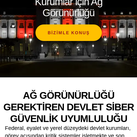
Kurumlar için Ağ
Görünürlüğü
BIZIMLE KONUŞ
AĞ GÖRÜNÜRLÜĞÜ
GEREKTIREN DEVLET SIBER
GÜVENLIK UYUMLULUĞU
Federal, eyalet ve yerel düzeydeki devlet kurumları,
görev açısından kritik sistemler işletmekte ve son