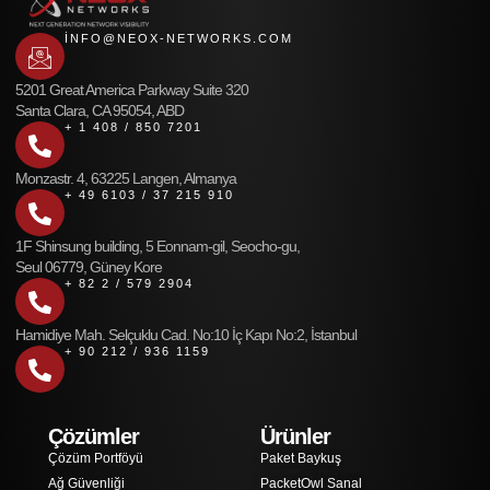
INFO@NEOX-NETWORKS.COM
5201 Great America Parkway Suite 320
Santa Clara, CA 95054, ABD
+ 1 408 / 850 7201
Monzastr. 4, 63225 Langen, Almanya
+ 49 6103 / 37 215 910
1F Shinsung building, 5 Eonnam-gil, Seocho-gu,
Seul 06779, Güney Kore
+ 82 2 / 579 2904
Hamidiye Mah. Selçuklu Cad. No:10 İç Kapı No:2, İstanbul
+ 90 212 / 936 1159
Çözümler
Ürünler
Çözüm Portföyü
Paket Baykuş
Ağ Güvenliği
PacketOwl Sanal