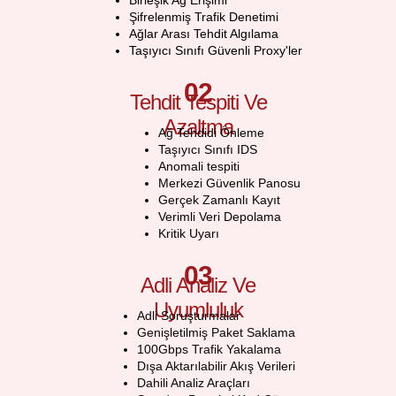
Birleşik Ağ Erişimi
Şifrelenmiş Trafik Denetimi
Ağlar Arası Tehdit Algılama
Taşıyıcı Sınıfı Güvenli Proxy'ler
02
Tehdit Tespiti Ve
Azaltma
Ağ Tehdidi Önleme
Taşıyıcı Sınıfı IDS
Anomali tespiti
Merkezi Güvenlik Panosu
Gerçek Zamanlı Kayıt
Verimli Veri Depolama
Kritik Uyarı
03
Adli Analiz Ve
Uyumluluk
Adli Soruşturmalar
Genişletilmiş Paket Saklama
100Gbps Trafik Yakalama
Dışa Aktarılabilir Akış Verileri
Dahili Analiz Araçları