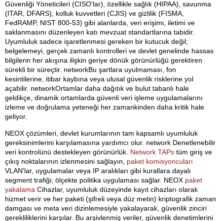
Güvenliği Yöneticileri (CISO'lar), özellikle sağlık (HIPAA), savunma
(ITAR, DFARS), kolluk kuvvetleri (CJIS) ve gizlilik (FISMA,
FedRAMP, NIST 800-53) gibi alanlarda, veri erişimi, iletimi ve
saklanmasını düzenleyen katı mevzuat standartlarına tabidir.
Uyumluluk sadece işaretlenmesi gereken bir kutucuk değil;
belgelemeyi, gerçek zamanlı kontrolleri ve devlet genelinde hassas
bilgilerin her akışına ilişkin geriye dönük görünürlüğü gerektiren
sürekli bir süreçtir. networkBu şartlara uyulmaması, fon
kesintilerine, itibar kaybına veya ulusal güvenlik risklerine yol
açabilir. networkOrtamlar daha dağıtık ve bulut tabanlı hale
geldikçe, dinamik ortamlarda güvenli veri işleme uygulamalarını
izleme ve doğrulama yeteneği her zamankinden daha kritik hale
geliyor.
NEOX çözümleri, devlet kurumlarının tam kapsamlı uyumluluk
gereksinimlerini karşılamasına yardımcı olur. network Denetlenebilir
veri kontrolünü destekleyen görünürlük.
Network TAPs
tüm giriş ve
çıkış noktalarının izlenmesini sağlayın,
paket komisyoncuları
VLAN'lar, uygulamalar veya IP aralıkları gibi kurallara dayalı
segment trafiği; ölçekte politika uygulaması sağlar. NEOX
paket
yakalama
Cihazlar, uyumluluk düzeyinde kayıt cihazları olarak
hizmet verir ve her paketi (şifreli veya düz metin) kriptografik zaman
damgası ve meta veri dizinlemesiyle yakalayarak, güvenlik zinciri
gerekliliklerini karşılar. Bu arşivlenmiş veriler, güvenlik denetimlerini