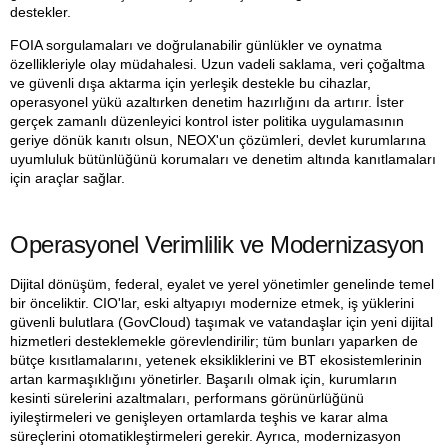
destekler.
FOIA sorgulamaları ve doğrulanabilir günlükler ve oynatma
özellikleriyle olay müdahalesi. Uzun vadeli saklama, veri çoğaltma
ve güvenli dışa aktarma için yerleşik destekle bu cihazlar,
operasyonel yükü azaltırken denetim hazırlığını da artırır. İster
gerçek zamanlı düzenleyici kontrol ister politika uygulamasının
geriye dönük kanıtı olsun, NEOX'un çözümleri, devlet kurumlarına
uyumluluk bütünlüğünü korumaları ve denetim altında kanıtlamaları
için araçlar sağlar.
Operasyonel Verimlilik ve Modernizasyon
Dijital dönüşüm, federal, eyalet ve yerel yönetimler genelinde temel
bir önceliktir. CIO'lar, eski altyapıyı modernize etmek, iş yüklerini
güvenli bulutlara (GovCloud) taşımak ve vatandaşlar için yeni dijital
hizmetleri desteklemekle görevlendirilir; tüm bunları yaparken de
bütçe kısıtlamalarını, yetenek eksikliklerini ve BT ekosistemlerinin
artan karmaşıklığını yönetirler. Başarılı olmak için, kurumların
kesinti sürelerini azaltmaları, performans görünürlüğünü
iyileştirmeleri ve genişleyen ortamlarda teşhis ve karar alma
süreçlerini otomatikleştirmeleri gerekir. Ayrıca, modernizasyon