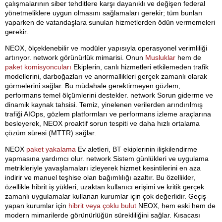
çalışmalarının siber tehditlere karşı dayanıklı ve değişen federal
yönetmeliklere uygun olmasını sağlamaları gerekir; tüm bunları
yaparken de vatandaşlara sunulan hizmetlerden ödün vermemeleri
gerekir.
NEOX, ölçeklenebilir ve modüler yapısıyla operasyonel verimliliği
artırıyor. network görünürlük mimarisi. Onun
Musluklar
hem de
paket komisyoncuları
Ekiplerin, canlı hizmetleri etkilemeden trafik
modellerini, darboğazları ve anormallikleri gerçek zamanlı olarak
görmelerini sağlar. Bu müdahale gerektirmeyen gözlem,
performans temel ölçümlerini destekler. network Sorun giderme ve
dinamik kaynak tahsisi. Temiz, yinelenen verilerden arındırılmış
trafiği AIOps, gözlem platformları ve performans izleme araçlarına
besleyerek, NEOX proaktif sorun tespiti ve daha hızlı ortalama
çözüm süresi (MTTR) sağlar.
NEOX
paket yakalama
Ev aletleri, BT ekiplerinin ilişkilendirme
yapmasına yardımcı olur. network Sistem günlükleri ve uygulama
metrikleriyle yavaşlamaları izleyerek hizmet kesintilerini en aza
indirir ve manuel teşhise olan bağımlılığı azaltır. Bu özellikler,
özellikle hibrit iş yükleri, uzaktan kullanıcı erişimi ve kritik gerçek
zamanlı uygulamalar kullanan kurumlar için çok değerlidir. Geçiş
yapan kurumlar için
hibrit veya çoklu bulut
NEOX, hem eski hem de
modern mimarilerde görünürlüğün sürekliliğini sağlar. Kısacası