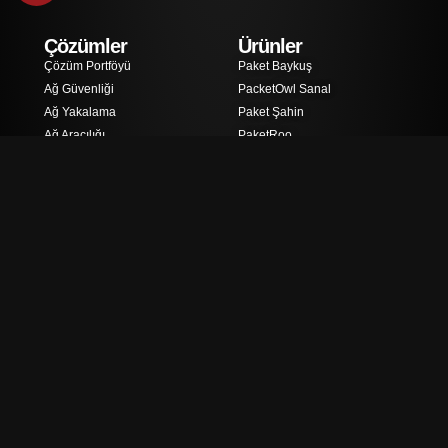
Çözümler
Ürünler
Çözüm Portföyü
Paket Baykuş
Ağ Güvenliği
PacketOwl Sanal
Ağ Yakalama
Paket Şahin
Ağ Aracılığı
PaketRoo
Ağ Dinleme
PacketShark
Kaynaklar
PaketEjderhası
İçerik
PaketŞahin
Blog
PaketGrizzly
Öğrenme
Napatech AkıllıNIC
PaketKurt
PaketAslan
Paket Kaplanı
PaketTigerSanal
Paket Yöneticisi
PacketRaven Modüler
PacketRaven Taşınabilir
PacketRaven Sanal