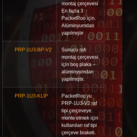
montaj çerçevesi
En fazla 3
PacketRoo için.
Alüminyumdan
yapılmıştır
PRP-1U3-BP-V2
Sunucu rafı
montaj çerçevesi
için boş plaka –
alüminyumdan
yapılmıştır.
PRP-1U3-KLİP
PacketRoo'yu
PRP-1U3-V2 raf
tipi çerçeveye
monte etmek için
kullanılan raf tipi
çerçeve braketi.