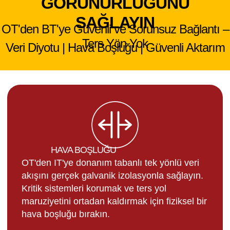
GÖRÜNÜRLÜĞÜNÜ
SAĞLAYIN
OT'den BT'ye Güvenli ve Sorunsuz Bağlantı –
Ters Yön Yok
Veri Diyotu | Hava Boşluğu | Güvenli Aktarım
HAVA BOŞLUĞU
OT'den IT'ye donanım tabanlı tek yönlü veri
akışını gerçek galvanik izolasyonla sağlayın.
Kritik sistemleri korumak ve ters yol
maruziyetini ortadan kaldırmak için fiziksel bir
hava boşluğu bırakın.