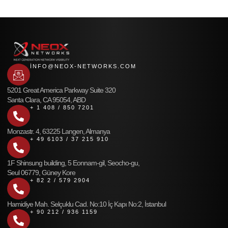
INFO@NEOX-NETWORKS.COM
5201 Great America Parkway Suite 320
Santa Clara, CA 95054, ABD
+ 1 408 / 850 7201
Monzastr. 4, 63225 Langen, Almanya
+ 49 6103 / 37 215 910
1F Shinsung building, 5 Eonnam-gil, Seocho-gu,
Seul 06779, Güney Kore
+ 82 2 / 579 2904
Hamidiye Mah. Selçuklu Cad. No:10 İç Kapı No:2, İstanbul
+ 90 212 / 936 1159