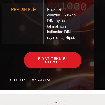
PRP-DIN-KLİP
PacketRoo
cihazını TS35/7.5
DIN rayına
takmak için
kullanılan DIN
ray montaj klipsi.
FIYAT TEKLIFI
ISTEMEK
GÜLÜŞ TASARIMI