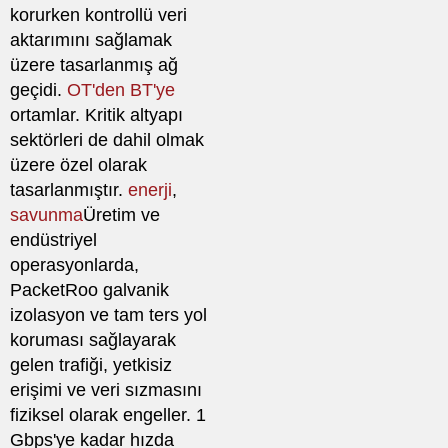
korurken kontrollü veri
aktarımını sağlamak
üzere tasarlanmış ağ
geçidi.
OT'den BT'ye
ortamlar. Kritik altyapı
sektörleri de dahil olmak
üzere özel olarak
tasarlanmıştır.
enerji
,
savunma
Üretim ve
endüstriyel
operasyonlarda,
PacketRoo galvanik
izolasyon ve tam ters yol
koruması sağlayarak
gelen trafiği, yetkisiz
erişimi ve veri sızmasını
fiziksel olarak engeller. 1
Gbps'ye kadar hızda