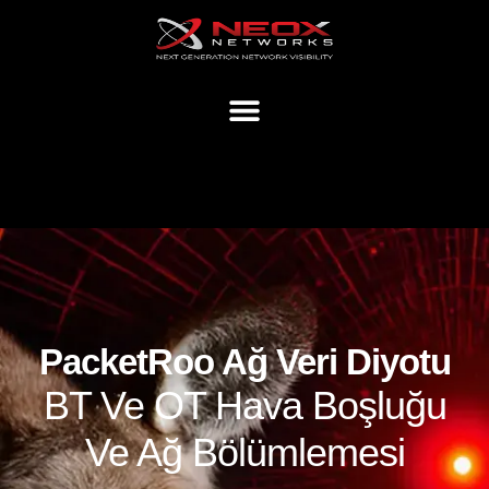
PacketRoo Ağ Veri Diyotu
BT Ve OT Hava Boşluğu
Ve Ağ Bölümlemesi