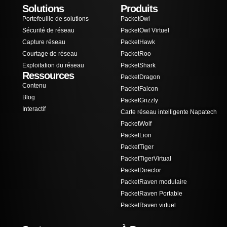
Solutions
Produits
Portefeuille de solutions
PacketOwl
Sécurité de réseau
PacketOwl Virtuel
Capture réseau
PacketHawk
Courtage de réseau
PacketRoo
Exploitation du réseau
PacketShark
Ressources
PacketDragon
Contenu
PacketFalcon
Blog
PacketGrizzly
Interactif
Carte réseau intelligente Napatech
PacketWolf
PacketLion
PacketTiger
PacketTigerVirtual
PacketDirector
PacketRaven modulaire
PacketRaven Portable
PacketRaven virtuel