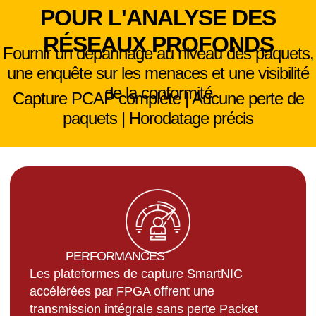
POUR L'ANALYSE DES
RÉSEAUX PROFONDS
Fournir un dépannage au niveau des paquets,
une enquête sur les menaces et une visibilité
de la conformité
Capture PCAP complète | Aucune perte de
paquets | Horodatage précis
PERFORMANCES
Les plateformes de capture SmartNIC
accélérées par FPGA offrent une
transmission intégrale sans perte Packet