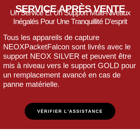
SERVICE APRÈS VENTE
Un Service Et Un Support Multi-Niveaux
Inégalés Pour Une Tranquillité D'esprit
Tous les appareils de capture
NEOXPacketFalcon sont livrés avec le
support NEOX SILVER et peuvent être
mis à niveau vers le support GOLD pour
un remplacement avancé en cas de
panne matérielle.
VÉRIFIER L'ASSISTANCE