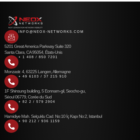
INFO@NEOX-NETWORKS.COM
5201 Great America Parkway Suite 320
Santa Clara, CA 95054, États-Unis
+ 1 408 / 850 7201
Monzastr. 4, 63225 Langen, Allemagne
+ 49 6103 / 37 215 910
1F Shinsung building, 5 Eonnam-gil, Seocho-gu,
Séoul 06779, Corée du Sud
+ 82 2 / 579 2904
Hamidiye Mah. Selçuklu Cad. No:10 İç Kapı No:2, Istanbul
+ 90 212 / 936 1159