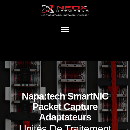
Napa:tech SmartNIC
Packet Capture
Adaptateurs
Unités De Traitement